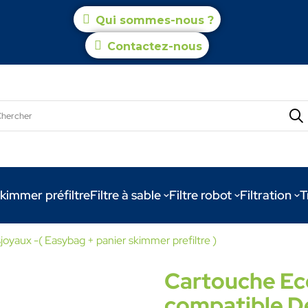
Qui sommes-nous ?
Contactez-nous
kimmer préfiltre
Filtre à sable
Filtre robot
Filtration
T
aux -( Easybag + panier skimmer prefiltre )
Cartouche E
compatible D