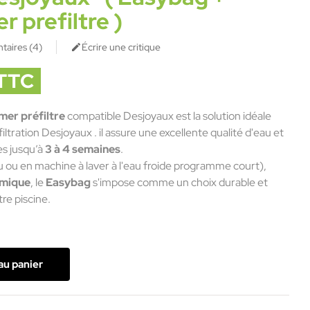
 prefiltre )
taires (
4
)
Écrire une critique

 TTC
mer préfiltre
compatible Desjoyaux est la solution idéale
ltration Desjoyaux . il assure une excellente qualité d'eau et
s jusqu’à
3 à 4 semaines
.
u ou en machine à laver à l'eau froide programme court),
mique
, le
Easybag
s'impose comme un choix durable et
tre piscine.
au panier