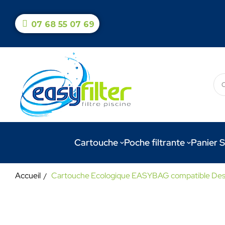
07 68 55 07 69
Cartouche
Poche filtrante
Panier S
Accueil
Cartouche Ecologique EASYBAG compatible Desjoy