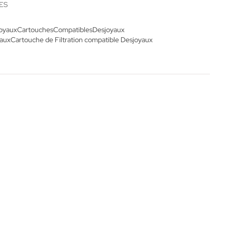
ES
joyaux
Cartouches
Compatibles
Desjoyaux
yaux
Cartouche de Filtration compatible Desjoyaux