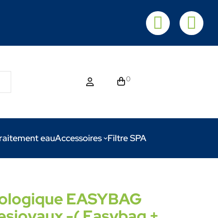
0
raitement eau
Accessoires
Filtre SPA
cologique EASYBAG
esjoyaux -( Easybag +