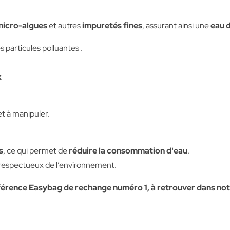
micro-algues
et autres
impuretés fines
, assurant ainsi une
eau d
s particules polluantes .
x
 et à manipuler.
s
, ce qui permet de
réduire la consommation d'eau
.
s respectueux de l’environnement.
férence Easybag de rechange numéro 1, à retrouver dans not