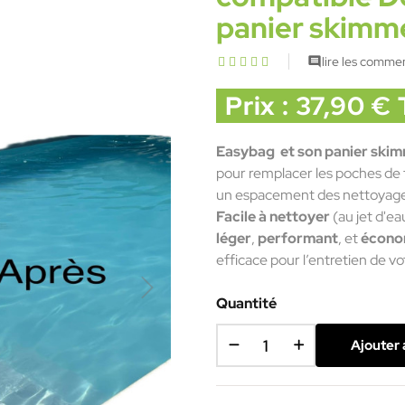
panier skimmer
lire les commen

Prix : 37,90 €
Easybag et son panier skim
pour remplacer les poches de fi
un espacement des nettoyage
Facile à nettoyer
(au jet d'ea
léger
,
performant
, et
écono
efficace pour l’entretien de vo
Quantité
Ajouter 