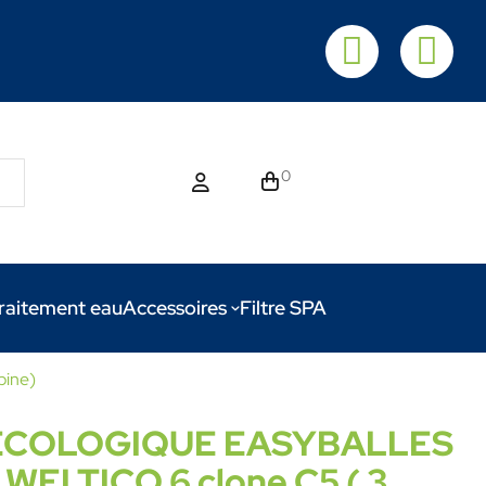
0
raitement eau
Accessoires
Filtre SPA
pine)
 ECOLOGIQUE EASYBALLES
ELTICO 6 clone C5 ( 3