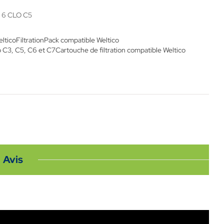
6 CLO C5
ltico
Filtration
Pack compatible Weltico
o C3, C5, C6 et C7
Cartouche de filtration compatible Weltico
Avis