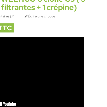
 filtrantes + 1 crépine)
taires (
7
)
Écrire une critique

 TTC