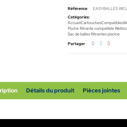
Référence
EASYBALLES WEL 
Catégories:
Accueil
Cartouches
Compatibles
We
Poche filtrante compatible Weltic
Sac de balles filtrantes piscine
Partager
ription
Détails du produit
Pièces jointes