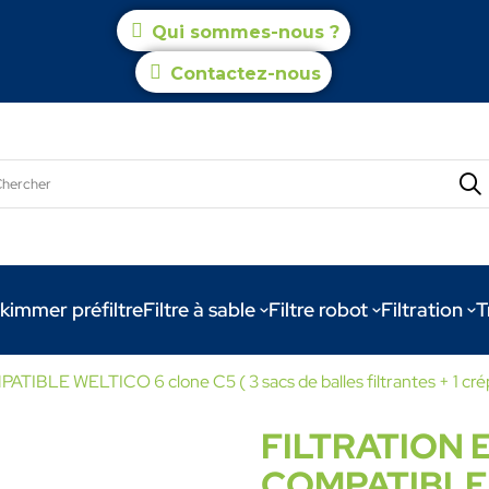
Qui sommes-nous ?
Contactez-nous
kimmer préfiltre
Filtre à sable
Filtre robot
Filtration
T
 WELTICO 6 clone C5 ( 3 sacs de balles filtrantes + 1 cré
FILTRATION
COMPATIBLE W